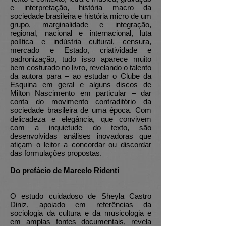
e interpretação, história macro da
sociedade brasileira e história micro de um
grupo, marginalidade e integração,
regional, nacional e internacional, luta
política e indústria cultural, censura,
mercado e Estado, criatividade e
padronização, tudo isso aparece muito
bem costurado no livro, revelando o talento
da autora para – ao estudar o Clube da
Esquina em geral e alguns discos de
Milton Nascimento em particular – dar
conta do movimento contraditório da
sociedade brasileira de uma época. Com
delicadeza e elegância, que convivem
com a inquietude do texto, são
desenvolvidas análises inovadoras que
atiçam o leitor a concordar ou discordar
das formulações propostas.
Do prefácio de Marcelo Ridenti
O estudo cuidadoso de Sheyla Castro
Diniz, apoiado em referências da
sociologia da cultura e da musicologia e
em amplas fontes documentais, revela