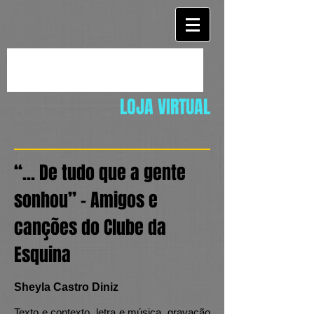
LOJA VIRTUAL
“... De tudo que a gente
sonhou” – Amigos e
canções do Clube da
Esquina
Sheyla Castro Diniz
Texto e contexto, letra e música, gravação