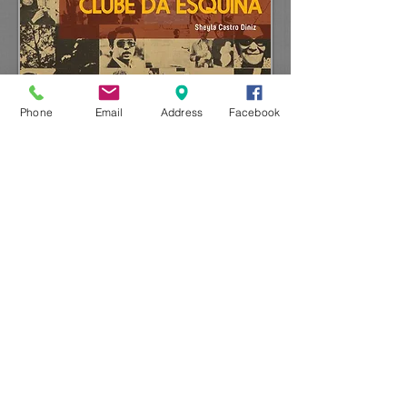
Phone
Email
Address
Facebook
​ISBN:
978-85-8499-104-4
Formato:
16x23 cm​
​Paginas:
288
​Preço:
R$ 54,00
LOJA VIRTUAL