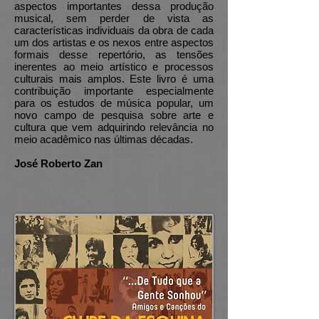
aspectos importantes dessa produção
musical, sem perder de vista as
características individuais da obra de cada
um dos artistas e os nexos entre aspectos
formais desse repertório, as tensões
inerentes ao meio artístico e processos
culturais mais amplos. Este livro é uma
contribuição importante especialmente
para os estudos de música popular, um
novo campo de pesquisa sobre arte e
cultura que vem adquirindo relevância no
meio acadêmico nas últimas décadas.
José Roberto Zan