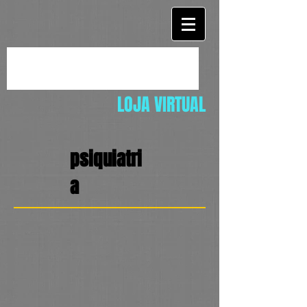
LOJA VIRTUAL
psiquiatri
a