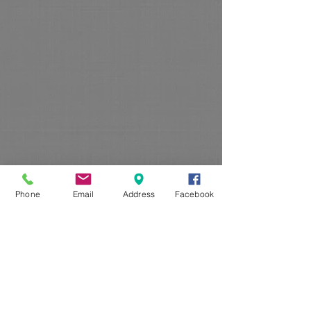
Phone
Email
Address
Facebook
Segunda à Sexta
10.00h - 18.00h
Tel:
13-3394-8645
/
11-94898-0000
Mail:
Joaquim@intermeioscultural.com.br
​Mail:
Flavia@intermeioscultural.com.br
​Mail:
Vendas@intermeioscultural.com.br