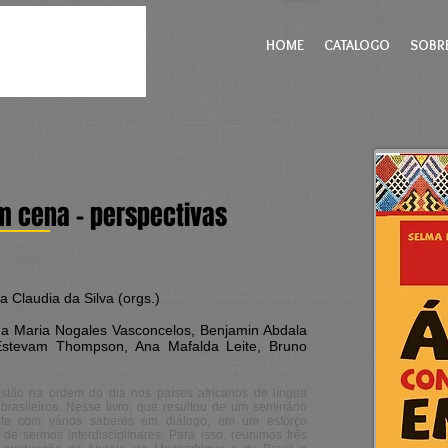
HOME
CATALOGO
SOBR
m cena – perspectivas
 Claudia da Silva (orgs.)
a Maria Nogales Vasconcelos, Benjamin Abdala
 Estevam Thompson, Ana Mafalda Leite, Bruno
estão na ordem do dia nos países africanos de língua
asileiros. Nesse livro, que resultou de um seminário
onte com vários saberes em diálogo, em um esforço
e sermos interdisciplinares. Para isso, reunimos três