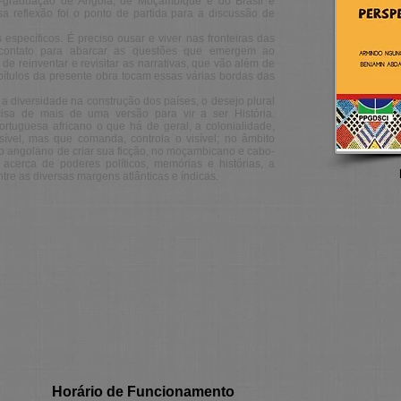
-graduação de Angola, de Moçambique e do Brasil e
a reflexão foi o ponto de partida para a discussão de
specíficos. É preciso ousar e viver nas fronteiras das
 contato para abarcar as questões que emergem ao
de reinventar e revisitar as narrativas, que vão além de
ítulos da presente obra tocam essas várias bordas das
o a diversidade na construção dos países, o desejo plural
sa de mais de uma versão para vir a ser História.
tuguesa africano o que há de geral, a colonialidade,
ível, mas que comanda, controla o visível; no âmbito
to angolano de criar sua ficção, no moçambicano e cabo-
 acerca de poderes políticos, memórias e histórias, a
re as diversas margens atlânticas e índicas.
Horário de Funcionamento