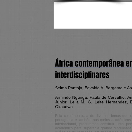
África contemporânea e
interdisciplinares
Selma Pantoja, Edvaldo A. Bergamo e Ana
Armindo Ngunga, Paulo de Carvalho, An
Junior, Leila M. G. Leite Hernandez,
Okoudwa
Esta coletânea trata de diversos temas que 
portuguesa e também nos meios acadêmicos br
internacional, procuramos construir uma p
acadêmico para superar a grande dificuldade d