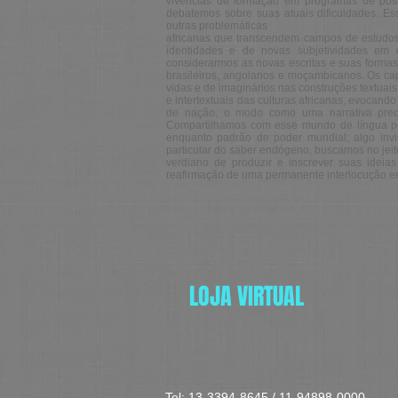
vivências de formação em programas de pós
debatemos sobre suas atuais dificuldades. Ess
outras problemáticas
africanas que transcendem campos de estudos e
identidades e de novas subjetividades em
considerarmos as novas escritas e suas formas 
brasileiros, angolanos e moçambicanos. Os cap
vidas e de imaginários nas construções textuais
e intertextuais das culturas africanas, evocand
de nação, o modo como uma narrativa preci
Compartilhamos com esse mundo de língua por
enquanto padrão de poder mundial; algo invis
particular do saber endógeno, buscamos no jei
verdiano de produzir e inscrever suas ideias
reafirmação de uma permanente interlocução ent
LOJA VIRTUAL
Tel: 13-3394-8645 / 11-94898-0000