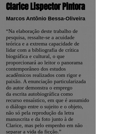
Clarice Lispector Pintora
Marcos Antônio Bessa-Oliveira
“Na elaboração deste trabalho de
pesquisa, ressalte-se a acuidade
teórica e a extrema capacidade de
lidar com a bibliografia de crítica
biográfica e cultural, o que
proporcionará ao leitor o panorama
contemporâneo dos estudos
acadêmicos realizados com rigor e
paixão. A enunciação particularizada
do autor demonstra o emprego
da escrita autobiográfica como
recurso ensaístico, em que é assumido
o diálogo entre o sujeito e o objeto,
não só pela reprodução da letra
manuscrita e da foto junto à de
Clarice, mas pelo empenho em não
separar a vida da ficção.”