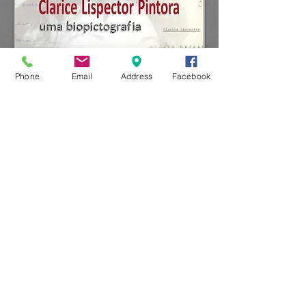
Phone
Email
Address
Facebook
​ISBN:
978-85-64586-57-4
Formato:
16x23 cm​
​Paginas:
314
​Preço:
R$ 50,00