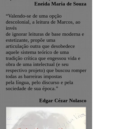
Eneida Maria de Souza
“Valendo-se de uma opção
descolonial, a leitura de Marcos, ao
invés
de ignorar leituras de base moderna e
estetizante, propõe uma
articulação outra que desobedece
aquele sistema teórico de uma
tradição crítica que engessou vida e
obra de uma intelectual (e seu
respectivo projeto) que buscou romper
todas as barreiras impostas
pela língua, pelo discurso e pela
sociedade de sua época.”
Edgar Cézar Nolasco