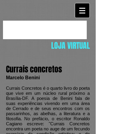
LOJA VIRTUAL
Currais concretos
Marcelo Benini
Currais Concretos é o quarto livro do poeta
que vive em um núcleo rural próximo a
Brasília-DF. A poesia de Benini fala de
suas experiências vivendo em uma área
de Cerrado e de seus encontros com os
passarinhos, as abelhas, a literatura e a
filosofia. No prefácio, o escritor Ronaldo
Cagiano escreve: "Currais Concretos
encontra um poeta no auge de um fecundo
exercício da condição artística: o de