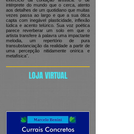
intérprete do mundo que o cerca, atento
aos detalhes de um quotidiano que muitas
vezes passa ao largo e que a sua ótica
capta com inegável plasticidade, inflexão
lúdica e acento telúrico. Sua voz poética
parece reverberar um solo em que o
artista transfere à palavra uma impactante
melodia, um repertório de pura
transubstanciação da realidade a partir de
uma percepção nitidamente onírica e
metafísica".
LOJA VIRTUAL