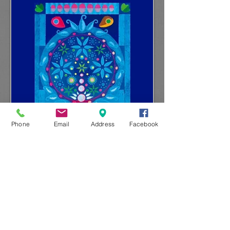
Phone
Email
Address
Facebook
​ISBN:
978-85-8499-118-1
Formato:
12x21 cm​
​Paginas:
102
​Preço:
R$ 25,00