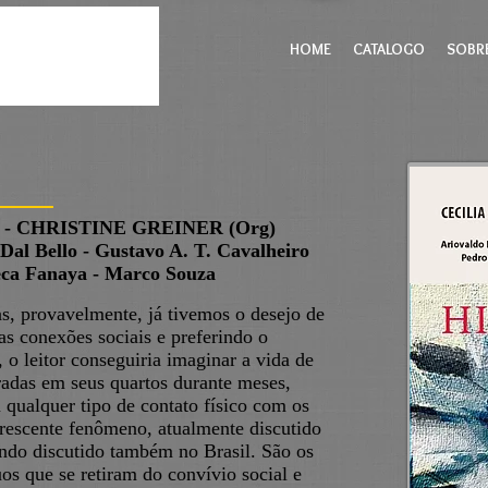
HOME
CATALOGO
SOBR
- CHRISTINE GREINER (Org)
 Dal Bello - Gustavo A. T. Cavalheiro
seca Fanaya - Marco Souza
, provavelmente, já tivemos o desejo de
s conexões sociais e preferindo o
 o leitor conseguiria imaginar a vida de
adas em seus quartos durante meses,
qualquer tipo de contato físico com os
crescente fenômeno, atualmente discutido
endo discutido também no Brasil. São os
que se retiram do convívio social e