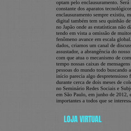
optam pelo enclausuramento. Será 
constante dos aparatos tecnológico
enclausuramento sempre existiu, m
digital também tem seu quinhão de 
no Japão onde as estatísticas não d
tendo em vista a omissão de muitos
fenômeno avance em escala global.
dados, criamos um canal de discuss
assustador, a abrangência do nosso
com que atua o mecanismo de com
tempo nossas caixas de mensagens
pessoas do mundo todo buscando al
início parecia algo despretensioso 
durante cerca de dois meses de col
no Seminário Redes Sociais e Subje
em São Paulo, em junho de 2012, e 
importantes a todos que se interes
LOJA VIRTUAL