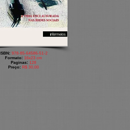
​ISBN:
978-85-64586-51-2
Formato:
16x23 cm​
​Paginas:
128
​Preço:
R$ 30,00