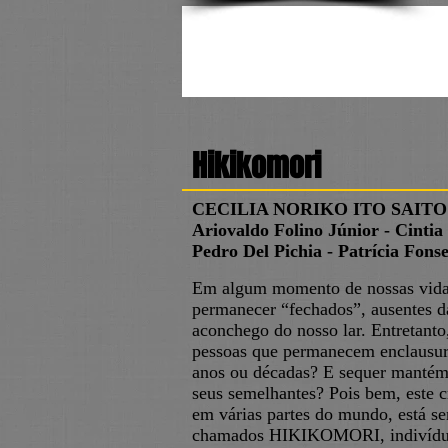
Hikikomori
CECILIA NORIKO ITO SAITO 
Ariovaldo Folino Júnior - Cintia
Pedro Del Pichia - Patrícia Fon
Em algum momento de nossas vidas
permanecer “fechados”, ausentes da
aconchego do nosso lar. Entretanto,
pessoas que permanecem enclausur
anos ou décadas? E sequer mantém 
seus semelhantes? Pois bem, este 
em várias partes do mundo, está s
chamados HIKIKOMORI, indivíduos 