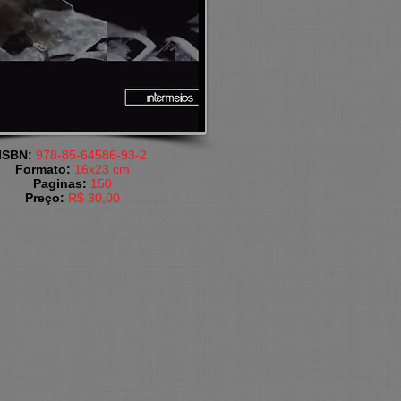
​ISBN:
978-85-64586-93-2
Formato:
16x23 cm​
​Paginas:
150
​Preço:
R$ 30,00