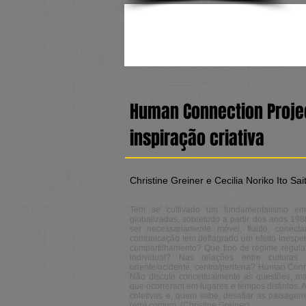
Human Connection Projec
inspiração criativa
Christine Greiner e Cecilia Noriko Ito Sa
Tem se cultivado um fundamentalismo em 
globalizadas, sobretudo a partir dos anos 198
ser necessariamente móvel, fluido, conect
comunicação tem deflagrado um efeito inespera
compartilhamento? Que tipo de regime regulat
individual? Nas relações entre culturas é
oriente/ocidente, centro/periferia? Human Conn
Não discute conceitualmente as questões, mas
que ocorreram em lugares e tempos distintos. A
coletivas e, quem sabe, desafiar as paisagen
(em) comum. (Christine Greiner)