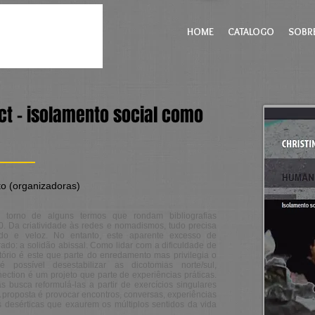
HOME
CATALOGO
SOBR
t – isolamento social como
ito (organizadoras)
torno de alguns termos que rondam bibliografias
0. Da criatividade às redes e nomadismos, tudo precisa
ado e veloz. No entanto, este aparente excesso de
do: a solidão abissal. Como lidar com a dificuldade de
ório é este que parte do enredamento mas privilegia o
 possível desestabilizar as dicotomias norte/sul,
ection é um projeto que parte de experiências práticas.
 busca reformulá-las a partir de exercícios singulares
 proposta é provocar encontros, conversas, experiências
s desérticas que exaurem os múltiplos sentidos da vida