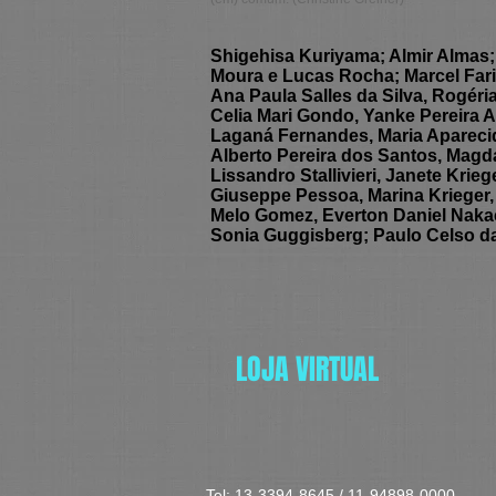
Shigehisa Kuriyama; Almir Almas; Í
Moura e Lucas Rocha; Marcel Fari
Ana Paula Salles da Silva, Rogéria
Celia Mari Gondo, Yanke Pereira 
Laganá Fernandes, Maria Aparecida
Alberto Pereira dos Santos, Magda
Lissandro Stallivieri, Janete Krie
Giuseppe Pessoa, Marina Krieger, V
Melo Gomez, Everton Daniel Naka
Sonia Guggisberg; Paulo Celso da
LOJA VIRTUAL
Tel: 13-3394-8645 / 11-94898-0000