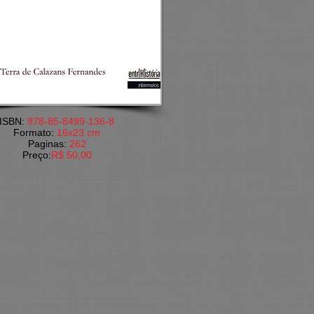
​ISBN:
978-85-8499-136-8
Formato:
16x23 cm​
​Paginas:
262
​Preço:
R$ 50,00