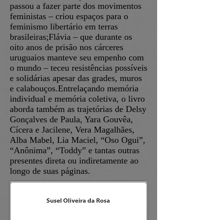
passou a fazer parte dos movimentos
feministas – criou espaços para o
feminismo libertário em terras
brasileiras;Flávia – que durante os
oito anos de prisão nos cárceres
uruguaios manteve seu empenho com
o mundo – teceu resistências possíveis
e solidárias apesar das grades, muros
e calabouços.Entrelaçando memória
individual e memória coletiva, o livro
aborda também as trajetórias de Delsy
Gonçalves de Paula, Yara Gouvêa,
Cícera e Jacilene, Vera Magalhães,
Alba Mabel, Lia Maciel, “Oso Ogui”,
“Anônima”, “Toddy” e tantas outras
presentes direta ou indiretamente ao
longo de suas páginas.