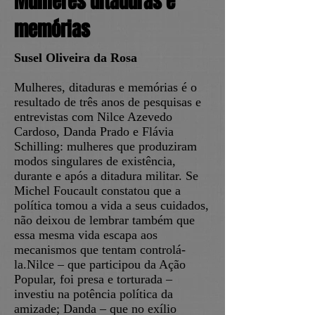
Mulheres ditaduras e
memórias
Susel Oliveira da Rosa
Mulheres, ditaduras e memórias é o
resultado de três anos de pesquisas e
entrevistas com Nilce Azevedo
Cardoso, Danda Prado e Flávia
Schilling: mulheres que produziram
modos singulares de existência,
durante e após a ditadura militar. Se
Michel Foucault constatou que a
política tomou a vida a seus cuidados,
não deixou de lembrar também que
essa mesma vida escapa aos
mecanismos que tentam controlá-
la.Nilce – que participou da Ação
Popular, foi presa e torturada –
investiu na potência política da
amizade; Danda – que no exílio