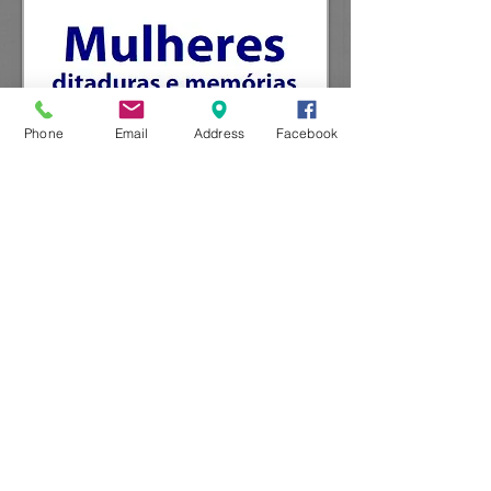
Phone
Email
Address
Facebook
​ISBN:
978-85-64586-45-1
Formato:
16x23 cm​
​Paginas:
326
​Preço:
R$ 54,00