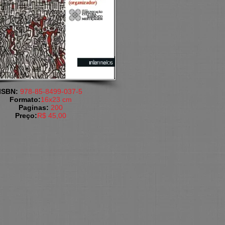
​ISBN:
978-85-8499-037-5
Formato:
16x23 cm​
​Paginas:
200
​Preço:
R$ 45,00