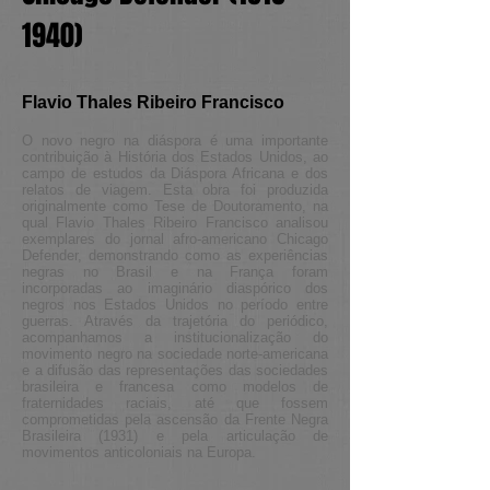
1940)
Flavio Thales Ribeiro Francisco
O novo negro na diáspora é uma importante
contribuição à História dos Estados Unidos, ao
campo de estudos da Diáspora Africana e dos
relatos de viagem. Esta obra foi produzida
originalmente como Tese de Doutoramento, na
qual Flavio Thales Ribeiro Francisco analisou
exemplares do jornal afro-americano Chicago
Defender, demonstrando como as experiências
negras no Brasil e na França foram
incorporadas ao imaginário diaspórico dos
negros nos Estados Unidos no período entre
guerras. Através da trajetória do periódico,
acompanhamos a institucionalização do
movimento negro na sociedade norte-americana
e a difusão das representações das sociedades
brasileira e francesa como modelos de
fraternidades raciais, até que fossem
comprometidas pela ascensão da Frente Negra
Brasileira (1931) e pela articulação de
movimentos anticoloniais na Europa.