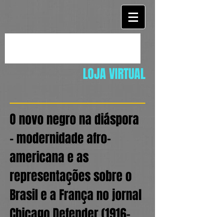
LOJA VIRTUAL
O novo negro na diáspora
– modernidade afro-
americana e as
representações sobre o
Brasil e a França no jornal
Chicago Defender
(1916-