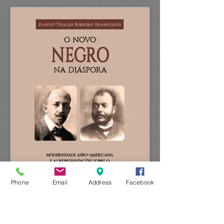
Phone
Email
Address
Facebook
​ISBN:
978-85-8499-056-6