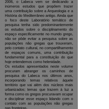
2006, o Labeca vem se dedicando a
inúmeros estudos que propõem trazer
uma contribuição sobre a Arqueologia e a
História do Mediterrâneo antigo. Ainda que
o foco deste Laboratório temático de
pesquisa tenha sido predominantemente
os estudos sobre o disciplinamento do
espaço especificamente no mundo grego,
não se pôde evitar a pesquisa sobre as
populações não gregas que trouxeram,
pelo contato cultural, no compartilhamento
de espaços comuns, uma contribuição
fundamental para a constituição do que
hoje entendemos como helenidade.
Os estudos apresentados neste volume
procuram abranger os caminhos de
pesquisa do Labeca nos últimos anos,
incorporando temas relativos àquele
território que vai além dos núcleos mais
urbanizados; temas que trazem à luz a
forma como os gregos procuravam ocupar
e disciplinar esse espaço lidando com o
contato com as populações não gregas
nas fronteiras.