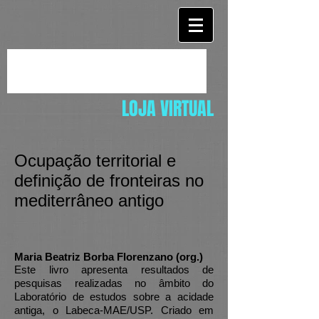
LOJA VIRTUAL
Ocupação territorial e
definição de fronteiras no
mediterrâneo antigo
Maria Beatriz Borba Florenzano (org.)
Este livro apresenta resultados de
pesquisas realizadas no âmbito do
Laboratório de estudos sobre a acidade
antiga, o Labeca-MAE/USP. Criado em