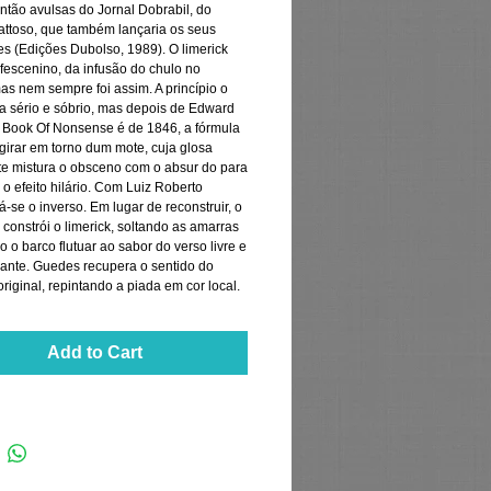
ntão avulsas do Jornal Dobrabil, do 
attoso, que também lançaria os seus 
es (Edições Dubolso, 1989). O limerick 
fescenino, da infusão do chulo no 
as nem sempre foi assim. A princípio o 
a sério e sóbrio, mas depois de Edward 
o Book Of Nonsense é de 1846, a fórmula 
girar em torno dum mote, cuja glosa 
e mistura o obsceno com o absur do para 
o efeito hilário. Com Luiz Roberto 
se o inverso. Em lugar de reconstruir, o 
constrói o limerick, soltando as amarras 
 o barco flutuar ao sabor do verso livre e 
oante. Guedes recupera o sentido do 
riginal, repintando a piada em cor local.
Add to Cart