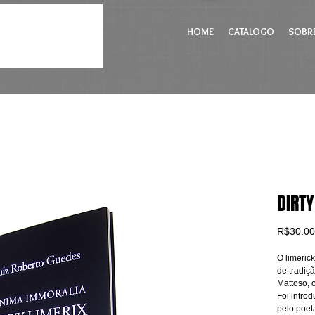
HOME
CATALOGO
SOBR
DIRTY
R$30.00
O limeric
de tradiçã
Mattoso, o
Foi introd
pelo poeta