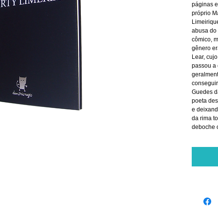
páginas e
próprio M
Limeiriqu
abusa do 
cômico, m
gênero er
Lear, cuj
passou a 
geralment
conseguir 
Guedes dá-
poeta des 
e deixando
da rima t
deboche o