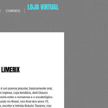
LOJA VIRTUAL
E
CONTATO
 LIMERIX
Price
k é um poema popular, basicamente oral, 
o inglesa, cuja temática, dixit Glauco 
scila entre o nonsense e o escatológico. 
uzido no Brasil, nos final dos anos 70, 
, escritor e letrista Bráulio Tavares, nas 