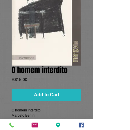
O homem interdito
Price
R$15.00
Add to Cart
O homem interdito
﻿Marcelo Benini