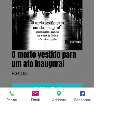
O morto vestido para
um ato inaugural
Price
R$48.00
Add to Cart
Phone
Email
Address
Facebook
Segunda à Sexta
10.00h - 18.00h